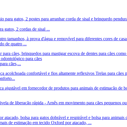
 gatos, 2 cordas de sisal ...
do de quatro ...
ara cães,...
nforto...
ais de estimação em tecido Oxford por atacado, ...