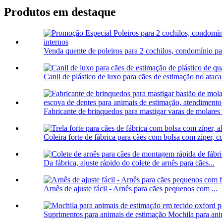
Produtos em destaque
Venda quente de poleiros para 2 cochilos, condomínio para
Canil de plástico de luxo para cães de estimação no ataca
Fabricante de brinquedos para mastigar varas de molares p
Coleira forte de fábrica para cães com bolsa com zíper, co
Da fábrica, ajuste rápido do colete de arnês para cães...
Arnês de ajuste fácil - Arnês para cães pequenos com ...
Suprimentos para animais de estimação Mochila para anim