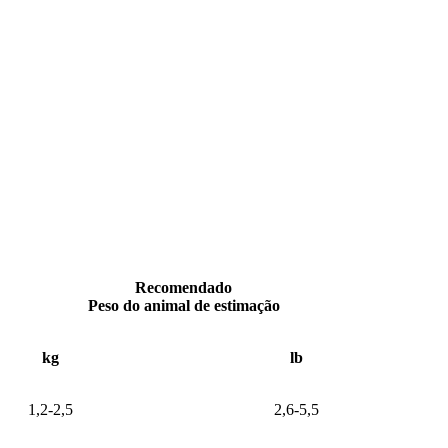
Recomendado
Peso do animal de estimação
kg
lb
1,2-2,5
2,6-5,5