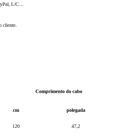
ayPal, L/C…
 cliente.
Comprimento do cabo
cm
polegada
120
47,2