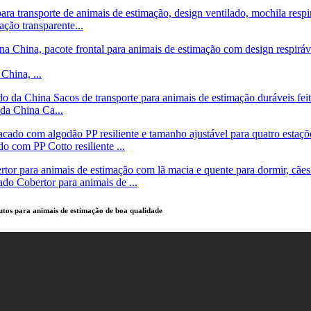
ação transparente...
China, ...
da China Ca...
 com PP Cotto resiliente ...
do Cobertor para animais de ...
utos para animais de estimação de boa qualidade