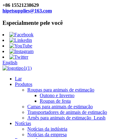
+86 15521238629
hipetsupplies@163.com
Especialmente pele você
English
Lar
Produtos
Roupas para animais de estimação
Outono e Inverno
Roupas de festa
Camas para animais de estimação
Transportadores de animais de estimação
Arnês para animais de estimação_Leash
Notícias
Notícias da indústria
Notícias da empresa