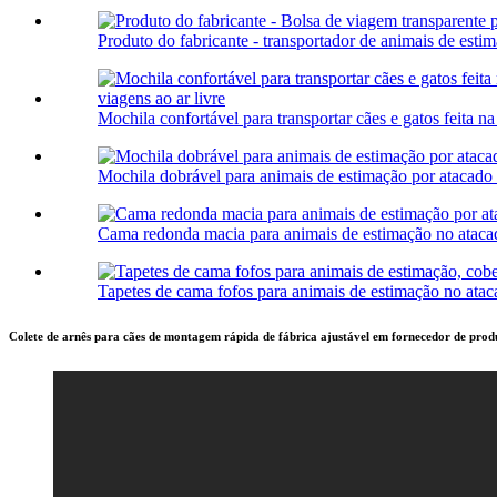
Produto do fabricante - transportador de animais de estim
Mochila confortável para transportar cães e gatos feita na 
Mochila dobrável para animais de estimação por atacado 
Cama redonda macia para animais de estimação no atacado
Tapetes de cama fofos para animais de estimação no ataca
Colete de arnês para cães de montagem rápida de fábrica ajustável em fornecedor de prod