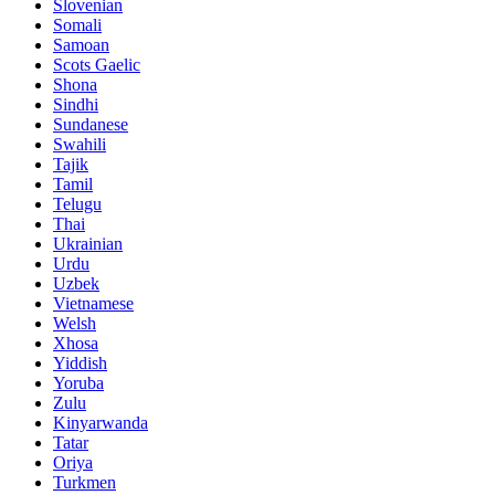
Slovenian
Somali
Samoan
Scots Gaelic
Shona
Sindhi
Sundanese
Swahili
Tajik
Tamil
Telugu
Thai
Ukrainian
Urdu
Uzbek
Vietnamese
Welsh
Xhosa
Yiddish
Yoruba
Zulu
Kinyarwanda
Tatar
Oriya
Turkmen