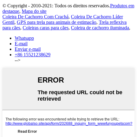
© Copyright - 2010-2021: Todos os direitos reservados.
Produtos em
destaque
,
Mapa do site
Coleira De Cachorro Com Crachá
,
Coleira De Cachorro Líder
Gentil
,
GPS para trela para animais de estimação
,
Trela ​​reflexiva
para cães
,
Coleiras caras para cães
,
Coleira de cachorro iluminada
,
Whatsapp
E-mail
Enviar e-mail
+86 15521238629
-->